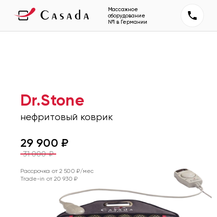
Массажное
оборудование
№1 в Германии
Dr.Stone
нефритовый коврик
29 900
₽
31 000
₽
Рассрочка от
2 500
₽/мес
Trade-in от
20 930
₽