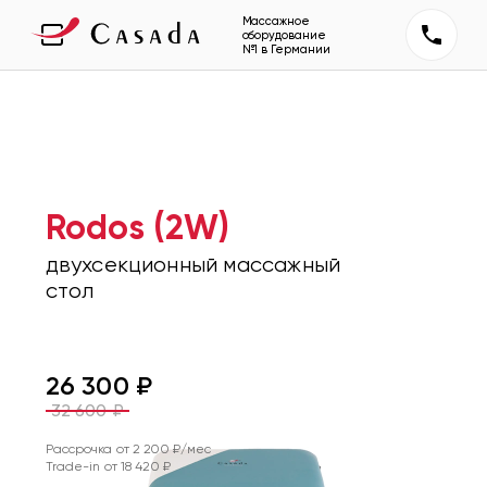
Массажное
оборудование
№1 в Германии
Rodos (2W)
двухсекционный массажный
стол
26 300
₽
32 600
₽
Рассрочка от
2 200
₽/мес
Trade-in от
18 420
₽