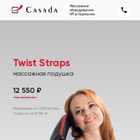
Массажное
оборудование
№1 в Германии
Twist Straps
массажная подушка
12 550
₽
14 600
₽
Рассрочка от
1 050
₽/мес
Trade-in от
8 790
₽