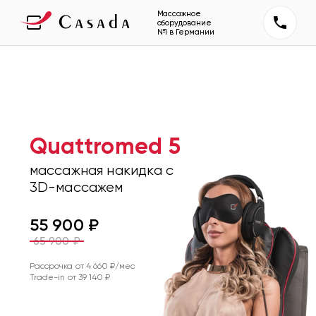
Массажное
оборудование
№1 в Германии
Quattromed 5
массажная накидка с
3D-массажем
55 900
₽
65 900
₽
Рассрочка от
4 660
₽/мес
Trade-in от
39 140
₽