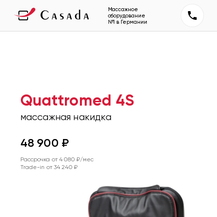
Массажное
оборудование
№1 в Германии
Quattromed 4S
массажная накидка
48 900
₽
Рассрочка от
4 080
₽/мес
Trade-in от
34 240
₽