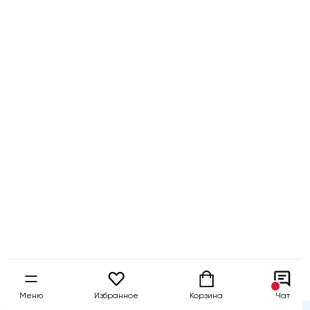
Бесплатный
Быстрая
Гарантия 5 
тест-драйв
доставка
собственны
Меню
Избранное
Корзина
Чат