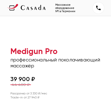
Массажное
оборудование
№1 в Германии
Medigun Pro
профессиональный поколачивающий
массажёр
39 900
₽
44 400
₽
Рассрочка от
3 330
₽/мес
Trade-in от
27 940
₽