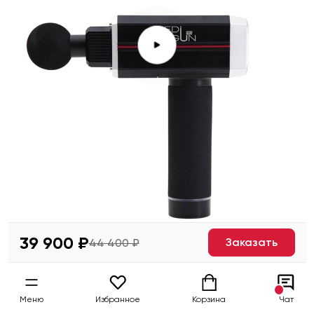
39 900 ₽
Заказать
44 400 ₽
Хорошо
как ни крути
Меню
Избранное
Корзина
Чат