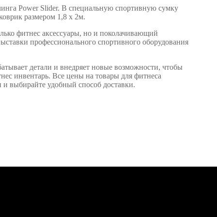
чинга Power Slider. В специальную спортивную сумку
 коврик размером 1,8 х 2м.
олько фитнес аксессуары, но и поколачивающий
выставки профессионального спортивного оборудования
батывает детали и внедряет новые возможности, чтобы
ес инвентарь. Все цены на товары для фитнеса
и и выбирайте удобный способ доставки.