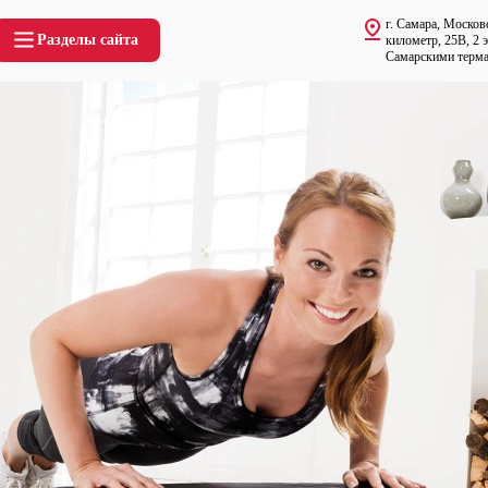
г. Самара, Москов
Разделы сайта
километр, 25В, 2 
Самарскими терм