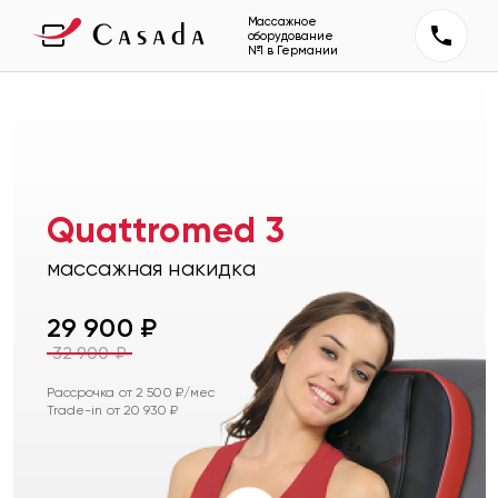
Массажное
оборудование
№1 в Германии
Quattromed 3
массажная накидка
29 900
₽
32 900
₽
Рассрочка от
2 500
₽/мес
Trade-in от
20 930
₽