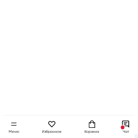
Бесплатный
Быстрая
Гарантия 5 
тест-драйв
доставка
собственны
Меню
Избранное
Корзина
Чат