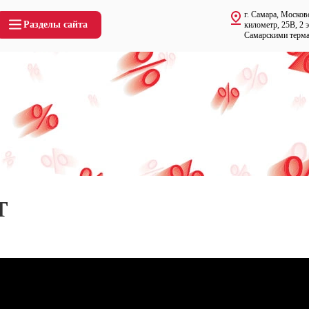
г. Самара, Москов
Разделы сайта
километр, 25В, 2 
Самарскими терм
т