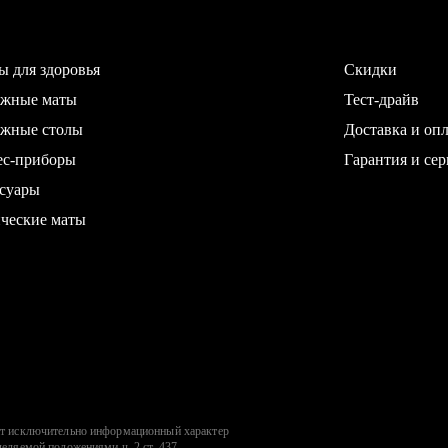
ы для здоровья
Скидки
ажные маты
Тест-драйв
жные столы
Доставка и опл
ес-приборы
Гарантия и сер
суары
ческие маты
сит исключительно информационный характер
деляемой положениями ч. 2 ст. 437