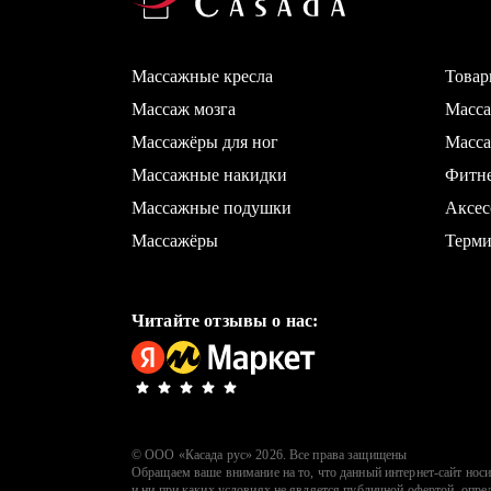
Массажные кресла
Товар
Массаж мозга
Масс
Массажёры для ног
Масса
Массажные накидки
Фитн
Массажные подушки
Аксес
Массажёры
Терми
Читайте отзывы о нас:
© ООО «Касада рус»
2026
. Все права защищены
Обращаем ваше внимание на то, что данный интернет-сайт но
и ни при каких условиях не является публичной офертой, опре