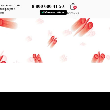
ское шоссе, 18-й
8 800 600 41 50
0
этаж рядом с
Работаем сейчас
ами
Корзина