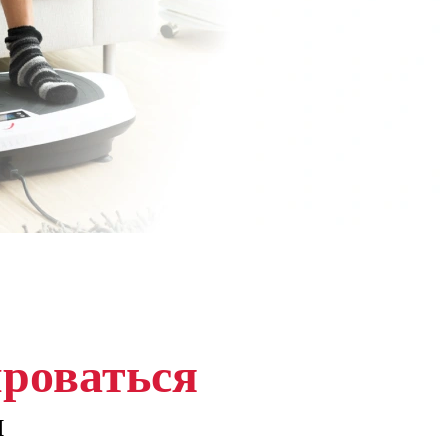
роваться
м