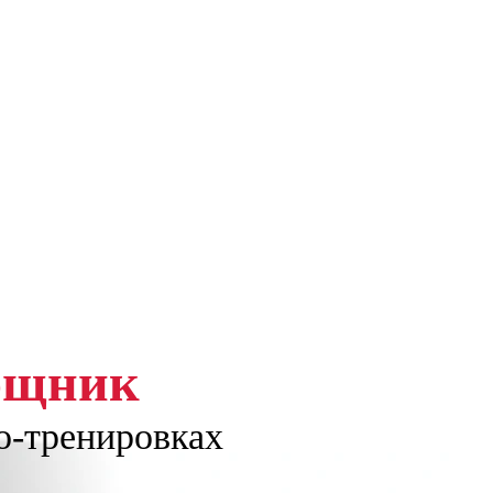
ощник
о-тренировках