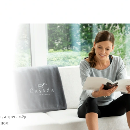
h, а тренажёр
ьном