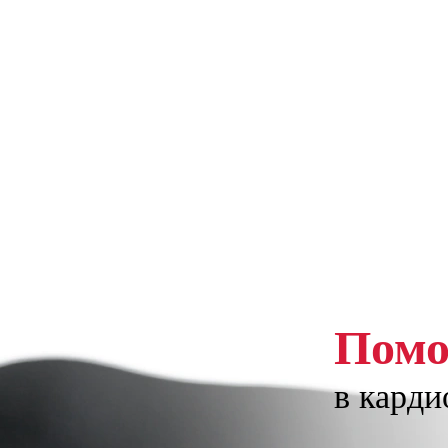
Пом
в карди