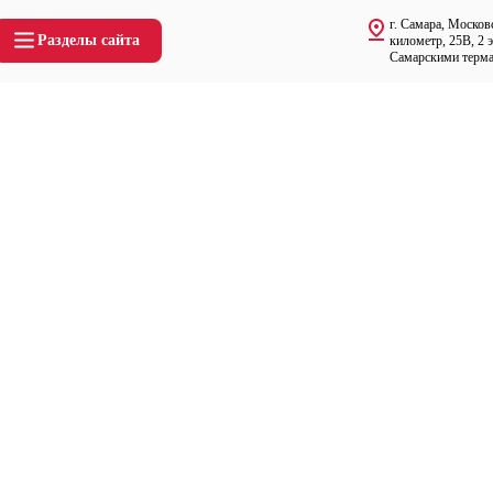
г. Самара, Москов
Разделы сайта
километр, 25В, 2 
Самарскими терм