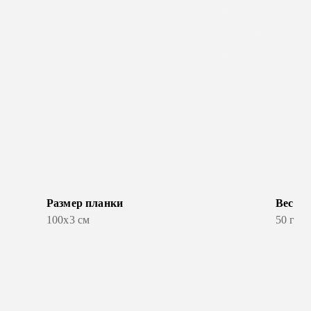
Размер планки
Вес
100х3 см
50 г