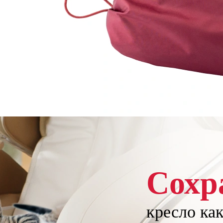
Сохр
кресло ка