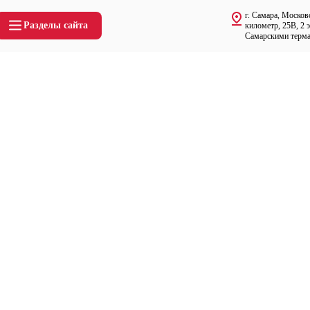
г. Самара, Москов
Разделы сайта
километр, 25В, 2 
Самарскими терм