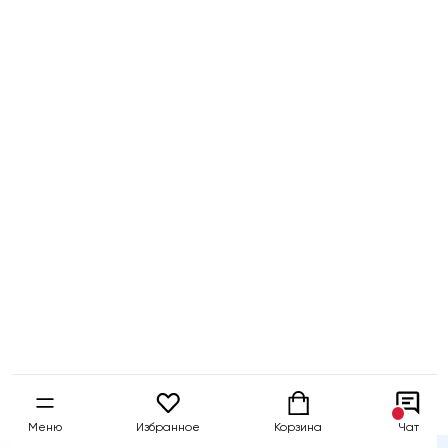
Бесплатный
Быстрая
Гарантия 5 
тест-драйв
доставка
собственны
Меню
Избранное
Корзина
Чат